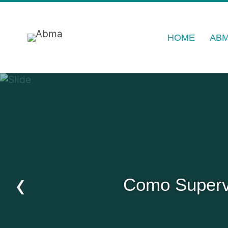
HOME
AB
X
Como Supervi