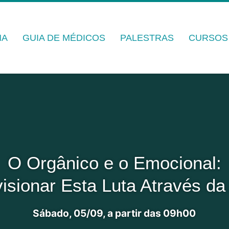
MA
GUIA DE MÉDICOS
PALESTRAS
CURSOS
O Orgânico e o Emocional:
I Curso Básico de Antroposof
sionar Esta Luta Através da 
Início em Março de 2027
Sábado, 05/09, a partir das 09h00
SAIBA MAIS